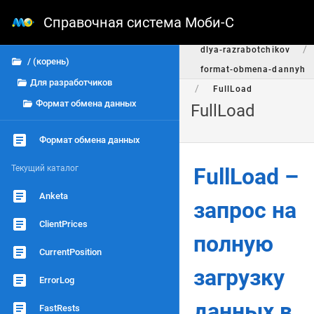
Справочная система Моби-С
/
/
dlya-razrabotchikov
/ (корень)
format-obmena-dannyh
Для разработчиков
/
FullLoad
Формат обмена данных
FullLoad
Формат обмена данных
Текущий каталог
FullLoad –
Anketa
запрос на
ClientPrices
полную
CurrentPosition
загрузку
ErrorLog
данных в
FastRests