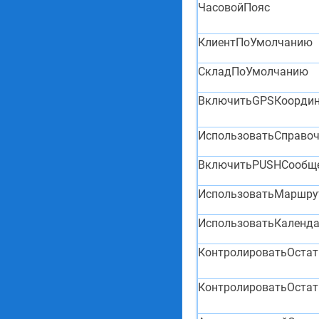
ЧасовойПояс
КлиентПоУмолчанию
СкладПоУмолчанию
ВключитьGPSКоорди
ИспользоватьСправо
ВключитьPUSHСообщ
ИспользоватьМаршру
ИспользоватьКаленд
КонтролироватьОстат
КонтролироватьОста