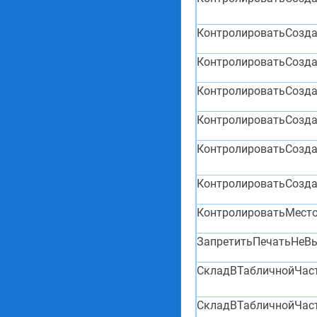
КонтролироватьСозд
КонтролироватьСозд
КонтролироватьСозд
КонтролироватьСозд
КонтролироватьСозд
КонтролироватьСозд
КонтролироватьМест
ЗапретитьПечатьНеВ
СкладВТабличнойЧас
СкладВТабличнойЧас