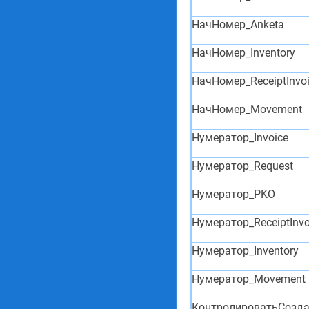
НачНомер_Anketa
НачНомер_Inventory
НачНомер_ReceiptInvo
НачНомер_Movement
Нумератор_Invoice
Нумератор_Request
Нумератор_PKO
Нумератор_ReceiptInvo
Нумератор_Inventory
Нумератор_Movement
КонтролироватьСозд