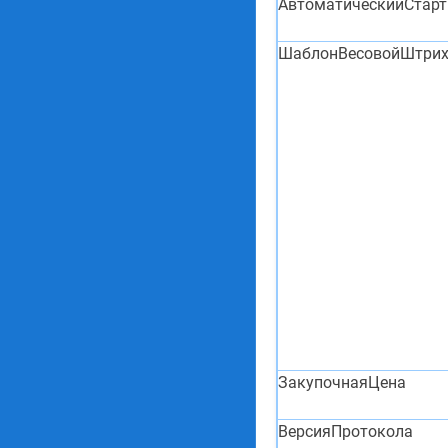
АвтоматическийСтарт
ШаблонВесовойШтри
ЗакупочнаяЦена
ВерсияПротокола