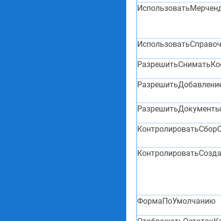
ИспользоватьМерчен
ИспользоватьСправо
РазрешитьСниматьКо
РазрешитьДобавлени
РазрешитьДокументы
КонтролироватьСбор
КонтролироватьСозд
ФормаПоУмолчанию