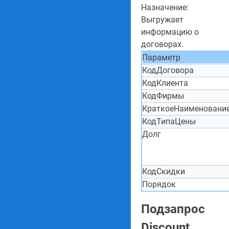
Назначение:
Выгружает
информацию о
договорах.
Параметр
КодДоговора
КодКлиента
КодФирмы
КраткоеНаименовани
КодТипаЦены
Долг
КодСкидки
Порядок
Подзапрос
Discount