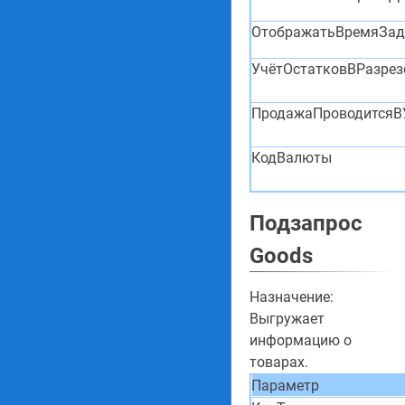
ОтображатьВремяЗад
УчётОстатковВРазрез
ПродажаПроводитсяВ
КодВалюты
Подзапрос
Goods
Назначение:
Выгружает
информацию о
товарах.
Параметр