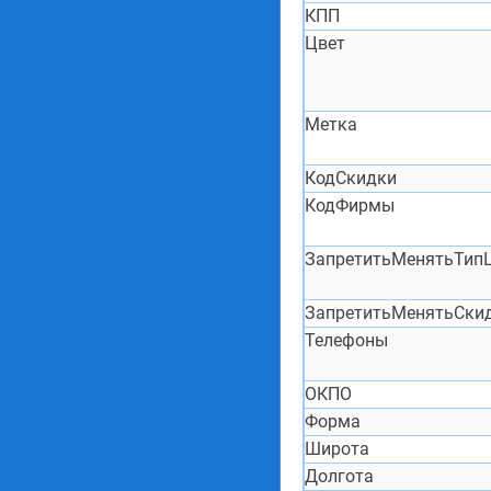
КПП
Цвет
Метка
КодСкидки
КодФирмы
ЗапретитьМенятьТип
ЗапретитьМенятьСки
Телефоны
ОКПО
Форма
Широта
Долгота