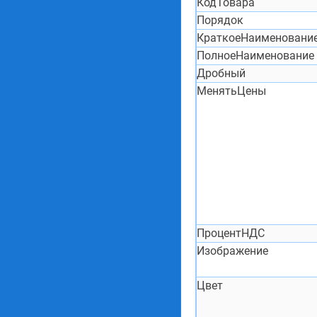
КодТовара
Порядок
КраткоеНаименовани
ПолноеНаименование
Дробный
МенятьЦены
ПроцентНДС
Изображение
Цвет