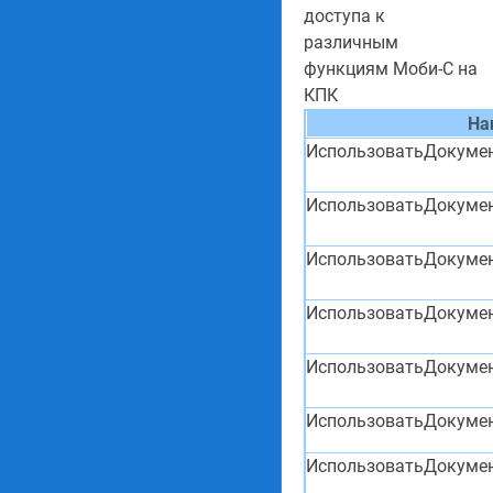
доступа к
различным
функциям Моби-С на
КПК
На
ИспользоватьДокуме
ИспользоватьДокуме
ИспользоватьДокуме
ИспользоватьДокуме
ИспользоватьДокуме
ИспользоватьДокуме
ИспользоватьДокумен