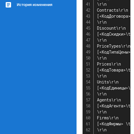
\r\n

История изменения
Contracts\r\n

[<КодДоговора>\
\r\n

Discount\r\n

[<КодСкидки>\t<
\r\n

PriceTypes\r\n

[<КодТипаЦены>\
\r\n

Prices\r\n

[<КодТовара>\t<
\r\n

Units\r\n

[<КодЕдиницы>\t
\r\n

Agents\r\n

[<КодАгента>\t<
\r\n

Firms\r\n

[<КодФирмы> \t<
\r\n
