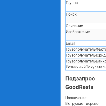
Группа
Поиск
Описание
Изображение
Email
ГрузополучательФакт
ГрузополучательЮрид
ГрузополучательБанк
РозничныйПокупател
Подзапрос
GoodRests
Назначение:
Выгружает дерево