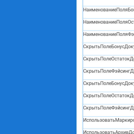
НаименованиеПоляБо
НаименованиеПоляОс
НаименованиеПоляФэ
СкрытьПолеБонусДок
СкрытьПолеОстатокД
СкрытьПолеФэйсингД
СкрытьПолеБонусДок
СкрытьПолеОстатокД
СкрытьПолеФэйсингД
ИспользоватьМаркир
ИспользоватьАрхивД