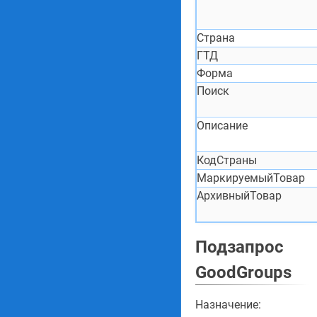
Страна
ГТД
Форма
Поиск
Описание
КодСтраны
МаркируемыйТовар
АрхивныйТовар
Подзапрос
GoodGroups
Назначение: