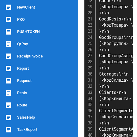
Goods\r\n

[<КодТовара> \t
NewClient
\r\n

GoodRests\r\n

PKO
[<КодТовара> \t
\r\n

PUSHTOKEN
GoodGroups\r\n

[<КодГруппы> \t
QrPay
\r\n

GoodGroupAssign\
ReceiptInvoice
[<КодТовара> \t<
\r\n

Report
Storages\r\n

[<КодСклада> \t
Request
\r\n

Clients\r\n

Rests
[<КодКлиента> \
\r\n

Route
ClientSegments\r
[<КодСегмента>\
SalesHelp
\r\n

ClientSegmentAss
TaskReport
[<КодКлиента>\t