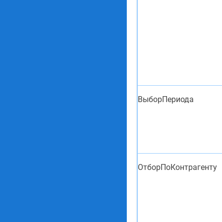
ВыборПериода
ОтборПоКонтрагенту