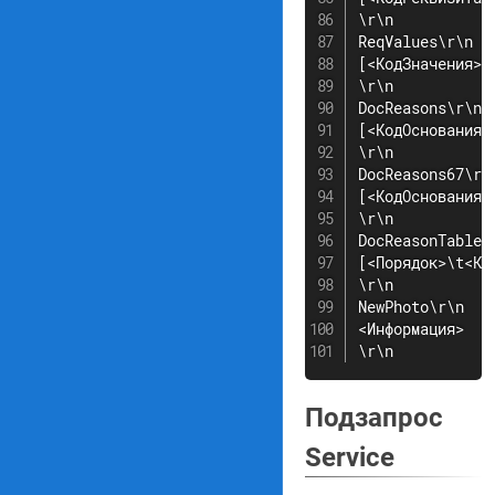
\r\n

ReqValues\r\n

[<КодЗначения>\
\r\n

DocReasons\r\n

[<КодОснования>
\r\n

DocReasons67\r\n
[<КодОснования>
\r\n

DocReasonTables\
[<Порядок>\t<Ко
\r\n

NewPhoto\r\n

<Информация>

\r\n
Подзапрос
Service