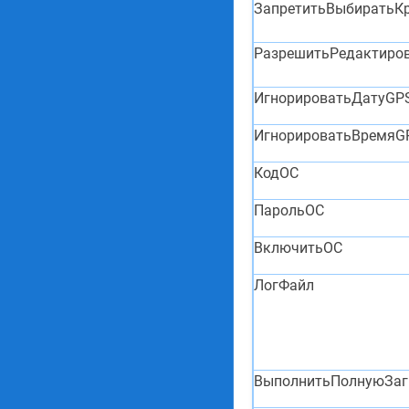
ЗапретитьВыбиратьК
РазрешитьРедактиро
ИгнорироватьДатуGP
ИгнорироватьВремяG
КодОС
ПарольОС
ВключитьОС
ЛогФайл
ВыполнитьПолнуюЗаг