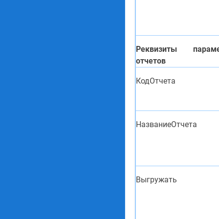
Реквизиты парам
отчетов
КодОтчета
НазваниеОтчета
Выгружать