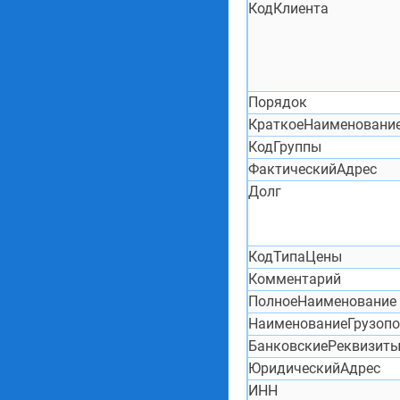
КодКлиента
Порядок
КраткоеНаименовани
КодГруппы
ФактическийАдрес
Долг
КодТипаЦены
Комментарий
ПолноеНаименование
НаименованиеГрузопо
БанковскиеРеквизит
ЮридическийАдрес
ИНН