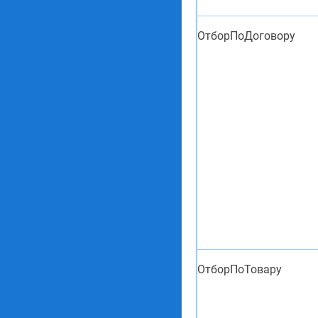
ОтборПоДоговору
ОтборПоТовару