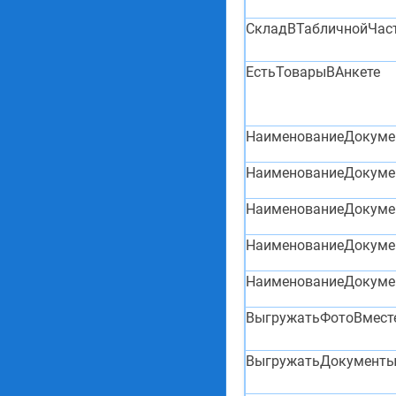
СкладВТабличнойЧас
ЕстьТоварыВАнкете
НаименованиеДокуме
НаименованиеДокуме
НаименованиеДокуме
НаименованиеДокуме
НаименованиеДокуме
ВыгружатьФотоВмест
ВыгружатьДокументы