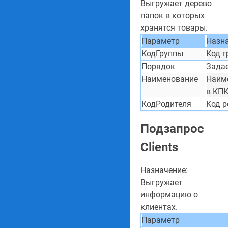
Выгружает дерево
папок в которых
хранятся товары.
Параметр
Назн
КодГруппы
Код г
Порядок
Задае
Наименование
Наиме
в КПК
КодРодителя
Код р
Подзапрос
Clients
Назначение:
Выгружает
информацию о
клиентах.
Параметр