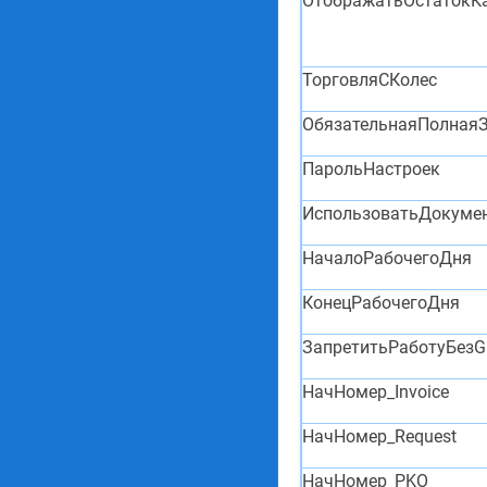
ОтображатьОстатокК
ТорговляСКолес
ОбязательнаяПолнаяЗ
ПарольНастроек
ИспользоватьДокуме
НачалоРабочегоДня
КонецРабочегоДня
ЗапретитьРаботуБез
НачНомер_Invoice
НачНомер_Request
НачНомер_PKO