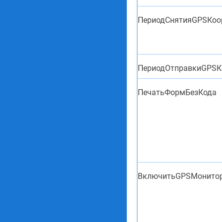
ПериодСнятияGPSКоо
ПериодОтправкиGPSК
ПечатьФормБезКода
ВключитьGPSМонито