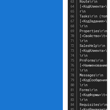
Route\r\n

[<КодКлиента>\t
r\n

Tasks\r\n (толь
[<КодЗадания>\t
\r\n

Properties\r\n

[<Свойство>\t<К
\r\n

SalesHelp\r\n

[<КодКлиента>\t
\r\n

PrnForms\r\n

[<Наименование>
\r\n

Messages\r\n

[<КодСообщения>
\r\n

Forms\r\n

[<КодФормы>\t<И
\r\n

Requisites\r\n

[<КодРеквизита>