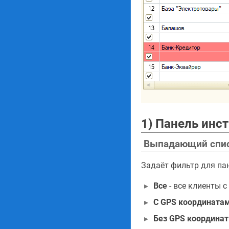
1) Панель инс
Выпадающий спис
Задаёт фильтр для па
Все
- все клиенты 
С GPS координата
Без GPS координат