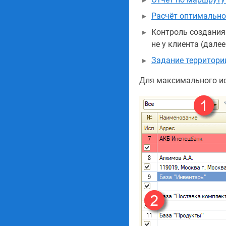
Расчёт оптимально
Контроль создания
не у клиента (дале
Задание территории
Для максимального ис