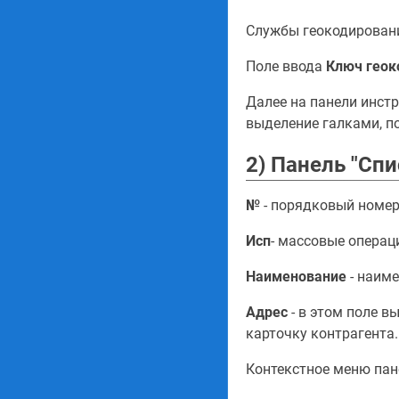
Службы геокодирова
Поле ввода
Ключ геок
Далее на панели инст
выделение галками, по
2) Панель "Сп
№
- порядковый номер
Исп
- массовые операц
Наименование
- наиме
Адрес
- в этом поле в
карточку контрагента.
Контекстное меню па