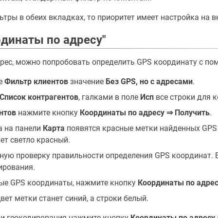
ьтры в обеих вкладках, то приоритет имеет настройка на 
динаты по адресу"
адрес, можно попробовать определить GPS координату с по
ке
Фильтр клиентов
значение
Без GPS, но с адресами
.
Список контрагентов
, галками в поле
Исп
все строки для 
нтов
нажмите кнопку
Координаты по адресу ⇒ Получить
.
а на панели
Карта
появятся красные метки найденных GPS 
ет светло красный.
ную проверку правильности определения GPS координат. 
ирования.
ые GPS координаты, нажмите кнопку
Координаты по адрес
вет метки станет синий, а строки белый.
ии геокодирования нажмите кнопку
Координаты по адресу