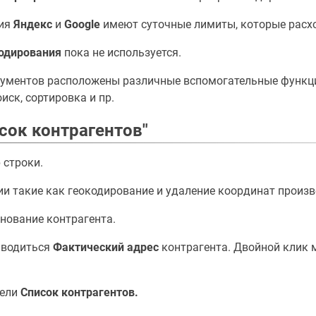
ния
Яндекс
и
Google
имеют суточные лимиты, которые расхо
одирования
пока не используется.
рументов расположены различные вспомогательные функции
иск, сортировка и пр.
исок контрагентов"
 строки.
ии такие как геокодирование и удаление координат произв
нование контрагента.
ыводиться
Фактический адрес
контрагента. Двойной клик
нели
Список контрагентов.