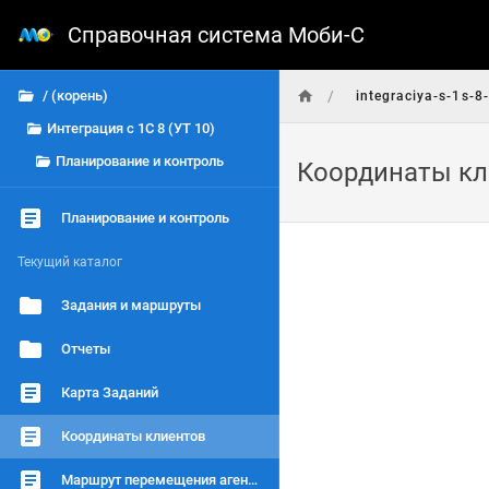
Справочная система Моби-С
/
/ (корень)
integraciya-s-1s-8
Интеграция с 1С 8 (УТ 10)
Планирование и контроль
Координаты кл
Планирование и контроль
Текущий каталог
Задания и маршруты
Отчеты
Карта Заданий
Координаты клиентов
Маршрут перемещения агентов